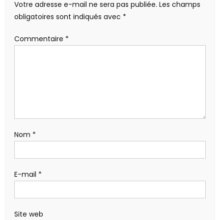
Votre adresse e-mail ne sera pas publiée.
Les champs
obligatoires sont indiqués avec
*
Commentaire
*
Nom
*
E-mail
*
Site web