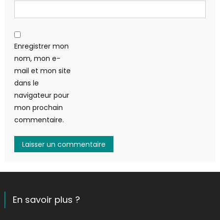
Enregistrer mon
nom, mon e-
mail et mon site
dans le
navigateur pour
mon prochain
commentaire.
En savoir plus ?