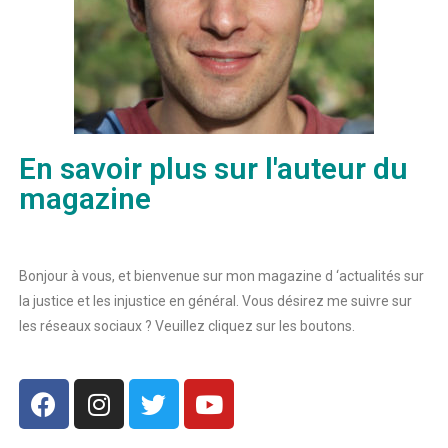
En savoir plus sur l'auteur du
magazine
Bonjour à vous, et bienvenue sur mon magazine d ‘actualités sur
la justice et les injustice en général. Vous désirez me suivre sur
les réseaux sociaux ? Veuillez cliquez sur les boutons.