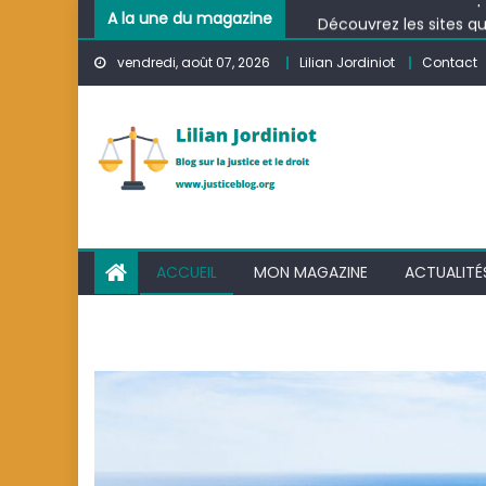
Skip
Découvrez les sites qu
A la une du magazine
to
Découvrez les sites q
vendredi, août 07, 2026
Lilian Jordiniot
Contact
content
Corona Virus : Pourqu
Comment trouver rap
ACCUEIL
MON MAGAZINE
ACTUALITÉ