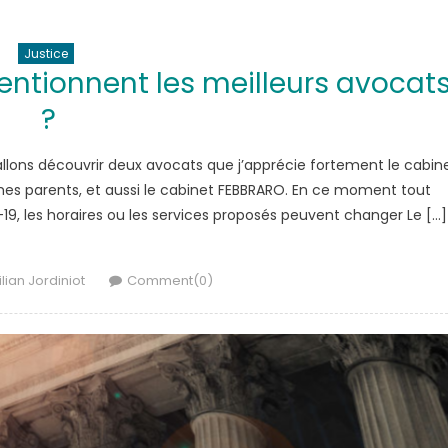
Justice
entionnent les meilleurs avocat
?
 allons découvrir deux avocats que j’apprécie fortement le cabin
mes parents, et aussi le cabinet FEBBRARO. En ce moment tout
19, les horaires ou les services proposés peuvent changer Le […]
Author
ilian Jordiniot
Comment(0)