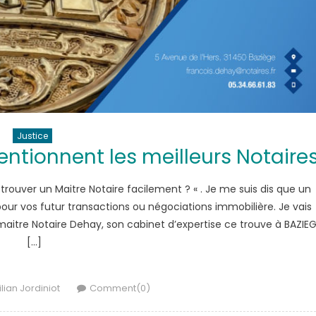
Justice
entionnent les meilleurs Notaire
ouver un Maitre Notaire facilement ? « . Je me suis dis que un
our vos futur transactions ou négociations immobilière. Je vais
aitre Notaire Dehay, son cabinet d’expertise ce trouve à BAZIE
[…]
Author
ilian Jordiniot
Comment(0)