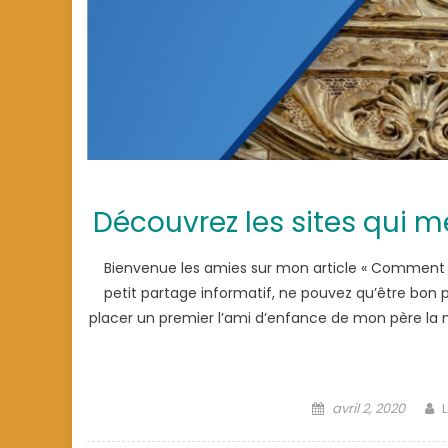
Découvrez les sites qui m
Bienvenue les amies sur mon article « Comment tr
petit partage informatif, ne pouvez qu’être bon p
placer un premier l’ami d’enfance de mon père la m
Posted
avril 2, 2020
L
on