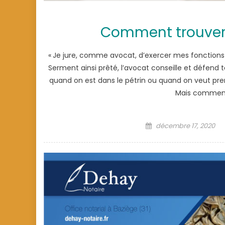
Comment trouver
« Je jure, comme avocat, d’exercer mes fonctions
Serment ainsi prêté, l’avocat conseille et défend 
quand on est dans le pétrin ou quand on veut prend
Mais comment
Posted
décembre 17, 2020
on