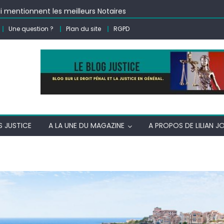
i mentionnent les meilleurs Notaires
ui mentionnent les meilleurs avocats ?
Une question ?
Plan du site
RGPD
oi les personnes dans le besoin comme les SDF prennent des co
idement un avocat ?
S JUSTICE
A LA UNE DU MAGAZINE
A PROPOS DE LILIAN J